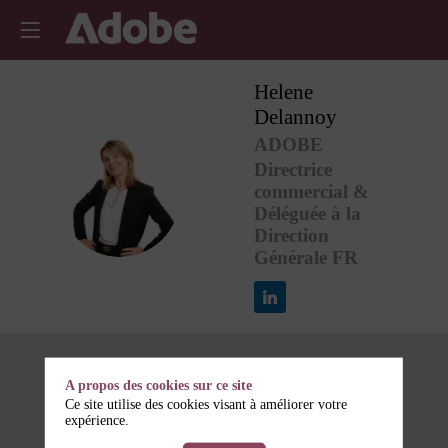
Helene
Delannoy
ADOBE
Directrice
HD
commercial &
Déléguée à la
Direction
Générale FR
A propos des cookies sur ce site
Ce site utilise des cookies visant à améliorer votre
expérience.