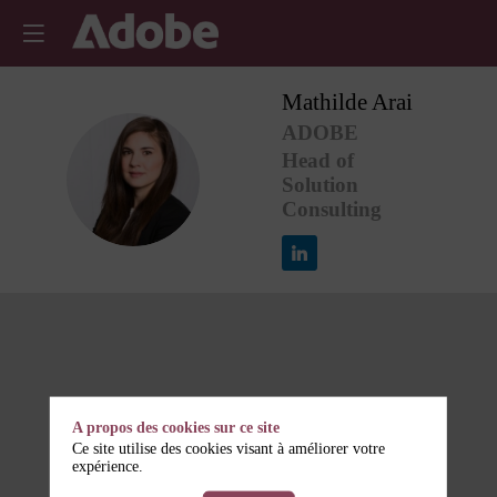
Mathilde
Arai
ADOBE
Head of
MA
Solution
Consulting
A propos des cookies sur ce site
Ce site utilise des cookies visant à améliorer votre
expérience.